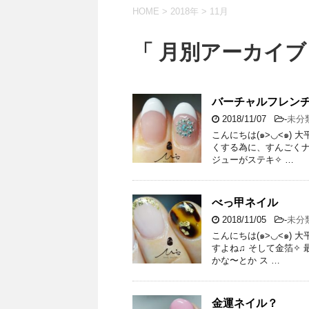
HOME
>
2018年
>
11月
「 月別アーカイブ：
バーチャルフレン
2018/11/07
-
未分
こんにちは(๑>◡<๑)
くする為に、すんごくナ
ジューがステキ✧ …
べっ甲ネイル
2018/11/05
-
未分
こんにちは(๑>◡<๑)
すよね♫ そして金箔✧
かな〜とか ス …
金運ネイル？