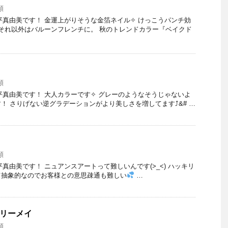
類
 大平真由美です！ 金運上がりそうな金箔ネイル✧ けっこうパンチ効
それ以外はバルーンフレンチに。 秋のトレンドカラー『ベイクド
類
 大平真由美です！ 大人カラーです✧ グレーのようなそうじゃないよ
！ さりげない逆グラデーションがより美しさを増してます⤴︎&# …
類
 大平真由美です！ ニュアンスアートって難しいんです(>_<) ハッキリ
て抽象的なのでお客様との意思疎通も難しい
…
ェリーメイ
類