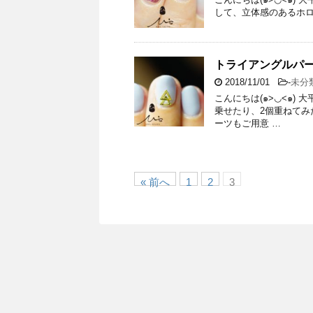
して、立体感のあるホログ
トライアングルパ
2018/11/01
-
未分
こんにちは(๑>◡<๑)
乗せたり、2個重ねてみ
ーツもご用意 …
« 前へ
1
2
3