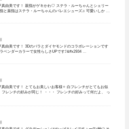
 大平真由美です！ 親指がゲキかわ♡ ステラ・ルーちゃんとシェリー
中指と薬指はステラ・ルーちゃんのバレエシューズ♫ 可愛いしか …
類
 大平真由美です！ 3Dのバラとダイヤモンドのコラボレーションです
 ラベンダーカラーで女性らしさUPです⤴︎&#x2934 …
類
 大平真由美です！ とてもお美しいお客様✧ 白フレンチがとてもお似
、フレンチの好みが同じ！ ・・・ フレンチの好みって何だよ、 っ
類
 大平真由美です！ グラデーションはやっぱキレイですぅー(*≧艸≦) そ