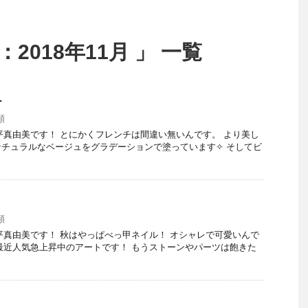
2018年11月 」 一覧
チ
類
 大平真由美です！ とにかくフレンチは間違い無いんです。 より美し
チュラルなベージュをグラデーションで塗っています✧ そしてビ
類
 大平真由美です！ 秋はやっぱべっ甲ネイル！ オシャレで可愛いんで
 最近人気急上昇中のアートです！ もうストーンやパーツは飽きた