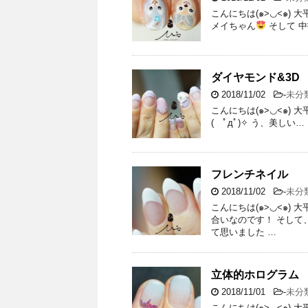
こんにちは(๑>◡<๑)
メイちゃん
そして 
ダイヤモンド&3D
2018/11/02
-
未分
こんにちは(๑>◡<๑)
( ﾟдﾟ)✧ う、美しい…
フレンチネイル
2018/11/02
-
未分
こんにちは(๑>◡<๑)
合いなのです！ そして
て思いました …
立体的ホログラム
2018/11/01
-
未分
こんにちは(๑>◡<๑)