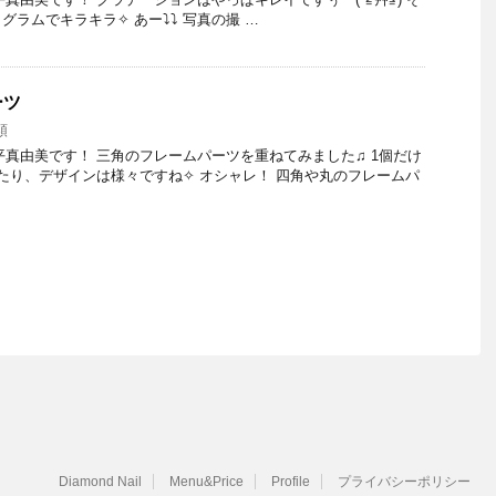
ラムでキラキラ✧ あー⤵︎⤵︎ 写真の撮 …
ーツ
類
 大平真由美です！ 三角のフレームパーツを重ねてみました♫ 1個だけ
たり、デザインは様々ですね✧ オシャレ！ 四角や丸のフレームパ
Diamond Nail
Menu&Price
Profile
プライバシーポリシー