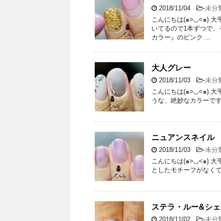
2018/11/04
-
未分
こんにちは(๑>◡<๑)
いてるので1本ずつで、
カラー』のピンク …
大人グレー
2018/11/03
-
未分
こんにちは(๑>◡<๑)
うな、絶妙なカラーです
ニュアンスネイル
2018/11/03
-
未分
こんにちは(๑>◡<๑)
としたモチーフがなく
ステラ・ルー&シ
2018/11/02
-
未分