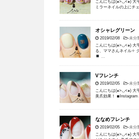
こんにちは(๑>◡<๑)
ミラーネイルの上にチェッ
オシャレグリーン
2019/02/08
-
未分
こんにちは(๑>◡<๑)
る、ママさんネイル✧ 
…
Vフレンチ
2019/02/05
-
未分
こんにちは(๑>◡<๑)
美爪効果！ ◾︎Instagram→h
ななめフレンチ
2019/02/05
-
未分
こんにちは(๑>◡<๑)