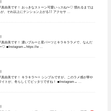
類
 大平真由美です！ おっきなストーン可愛いっスね〜♡ 慣れるまでは
、それ以上にテンション上がる⤴︎⤴︎ アクセサ …
類
 大平真由美です！ 濃いブルーと星パーツとキラキララメで、なんだ
◾︎Instagram→https://w …
類
 大平真由美です！ キラキラ〜✧ シンプルですが、このラメ感が華や
トが、冬らしくてピッタリですね！ ◾︎Instagram→ …
類