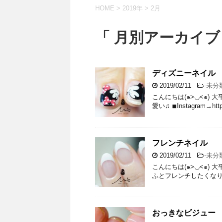
HOME
>
2019年
>
2月
「 月別アーカイブ：
ディズニーネイル
2019/02/11
-
未分
こんにちは(๑>◡<๑)
愛い♫ ◾︎Instagram→http
フレンチネイル
2019/02/11
-
未分
こんにちは(๑>◡<๑)
ふとフレンチしたくなります
おっきなビジュー