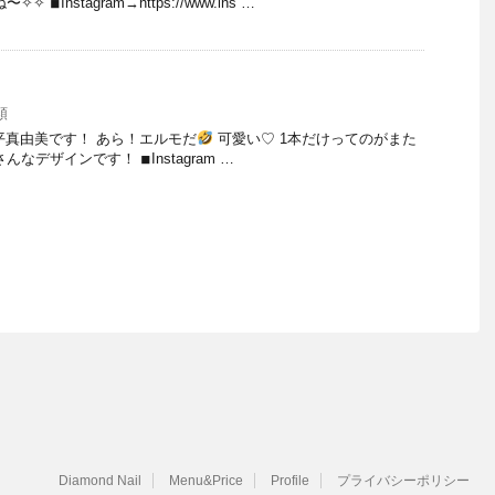
︎Instagram→https://www.ins …
類
 大平真由美です！ あら！エルモだ
可愛い♡ 1本だけってのがまた
なデザインです！ ◾︎Instagram …
Diamond Nail
Menu&Price
Profile
プライバシーポリシー