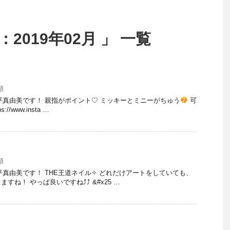
2019年02月 」 一覧
類
 大平真由美です！ 親指がポイント♡ ミッキーとミニーがちゅう
可
s://www.insta …
類
 大平真由美です！ THE王道ネイル✧ どれだけアートをしていても、
ね！ やっぱ良いですね⤴︎⤴︎ &#x25 …