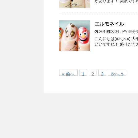
があります！ 美爪ですね〜✧✧ ◾
エルモネイル
2019/02/04
-
未分
こんにちは(๑>◡<๑)
いいですね！ 盛りだくさん
« 前へ
1
2
3
次へ »