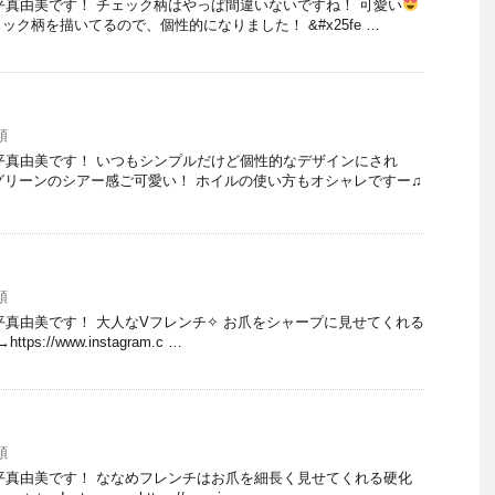
 大平真由美です！ チェック柄はやっぱ間違いないですね！ 可愛い
ク柄を描いてるので、個性的になりました！ &#x25fe …
類
 大平真由美です！ いつもシンプルだけど個性的なデザインにされ
グリーンのシアー感ご可愛い！ ホイルの使い方もオシャレですー♫
類
 大平真由美です！ 大人なVフレンチ✧ お爪をシャープに見せてくれる
ttps://www.instagram.c …
類
 大平真由美です！ ななめフレンチはお爪を細長く見せてくれる硬化