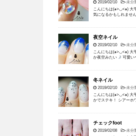
2019/02/10
-
未分
こんにちは(๑>◡<๑)
気になるかもしれませんが
夜空ネイル
2019/02/10
-
未分
こんにちは(๑>◡<๑)
か夜空みたい
可愛い〜♡ 
冬ネイル
2019/02/10
-
未分
こんにちは(๑>◡<๑)
かでステキ！ シアーホワイ
チェックfoot
2019/02/08
-
未分