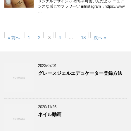
リジナルデザイン♡ めちゃ可愛いんだよ♡ ニュア
ンスな感じでフラワー♡ ◾︎Instagram→https://www
…
« 前へ
1
2
3
4
…
18
次へ »
2023/07/01
グレースジェルエデュケーター登録方法
2020/11/25
ネイル動画