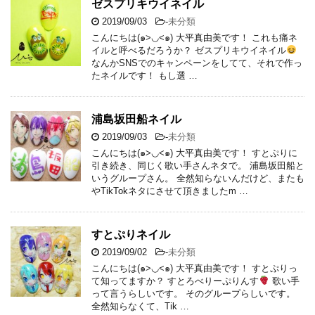
ゼスプリキウイネイル
2019/09/03
-
未分類
こんにちは(๑>◡<๑) 大平真由美です！ これも痛ネ
イルと呼べるだろうか？ ゼスプリキウイネイル
なんかSNSでのキャンペーンをしてて、それで作っ
たネイルです！ もし選 …
浦島坂田船ネイル
2019/09/03
-
未分類
こんにちは(๑>◡<๑) 大平真由美です！ すとぷりに
引き続き、同じく歌い手さんネタで。 浦島坂田船と
いうグループさん。 全然知らないんだけど、またも
やTikTokネタにさせて頂きましたm …
すとぷりネイル
2019/09/02
-
未分類
こんにちは(๑>◡<๑) 大平真由美です！ すとぷりっ
て知ってますか？ すとろべりーぷりんす
歌い手
って言うらしいです。 そのグループらしいです。
全然知らなくて、Tik …