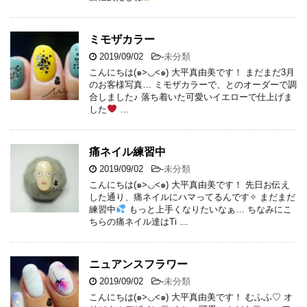
ミモザカラー
2019/09/02
-
未分類
こんにちは(๑>◡<๑) 大平真由美です！ まだまだ3月
のお客様写真… ミモザカラーで、とのオーダーで調
合しました♪ 落ち着いた可愛いイエローで仕上げま
した
…
痛ネイル練習中
2019/09/02
-
未分類
こんにちは(๑>◡<๑) 大平真由美です！ 先日お伝え
した通り、痛ネイルにハマってるんです✧ まだまだ
練習中
もっと上手くなりたいなぁ… ちなみにこ
ちらの痛ネイル達はTi …
ニュアンスフラワー
2019/09/02
-
未分類
こんにちは(๑>◡<๑) 大平真由美です！ むふふ♡ オ