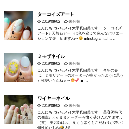
ターコイズアート
2019/09/02
-
未分類
こんにちは(๑>◡<๑) 大平真由美です！ ターコイズ
アート♪ 天然石アートは色を変えて色んなバリエー
ションで楽しめますね〜
◾︎Instagram→htt …
ミモザネイル
2019/09/02
-
未分類
こんにちは(๑>◡<๑) 大平真由美です！ 今年の春
は、ミモザアートのオーダーが多かったように思う
♪ 可愛いもんねぇ〜
◾︎ …
ワイヤーネイル
2019/09/02
-
未分類
こんにちは(๑>◡<๑) 大平真由美です！ 美容師時代
の先輩♪ わがままオーダーも快く受け入れてますよ
（笑） 美容師はね、良くも悪くもこだわりが強い！
個性的だしね
&# …