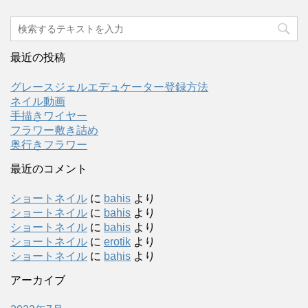
最近の投稿
グレースジェルエデュケーター登録方法
ネイル動画
手描きワイヤー
フラワー敷き詰め
奥行きフラワー
最近のコメント
ショートネイル
に
bahis
より
ショートネイル
に
bahis
より
ショートネイル
に
bahis
より
ショートネイル
に
erotik
より
ショートネイル
に
bahis
より
アーカイブ