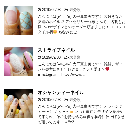
2019/09/03
-
未分類
こんにちは(๑>◡<๑) 大平真由美です！ 大好きなお
友達のネイル♡ アクセサリー作家さんで、名刺とお
揃いのデザインとのオーダー頂きました！ モロッコ
タイル柄
ちなみにご …
ストライプネイル
2019/09/03
-
未分類
こんにちは(๑>◡<๑) 大平真由美です！ 雑誌デザイ
ンを参考にさせて頂きました♪ 可愛よ〜
◾︎Instagram→https://www. …
オシャンティーネイル
2019/09/03
-
未分類
こんにちは(๑>◡<๑) 大平真由美です！ オシャンテ
ィー〜！ くぅ〜ぅ
いつも事前にデザインを決め
て来られ、そのお持ち込み画像を参考に仕上げさせ
て頂いてます！ &#x2 …