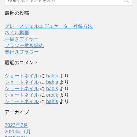
最近の投稿
グレースジェルエデュケーター登録方法
ネイル動画
手描きワイヤー
フラワー敷き詰め
奥行きフラワー
最近のコメント
ショートネイル
に
bahis
より
ショートネイル
に
bahis
より
ショートネイル
に
bahis
より
ショートネイル
に
erotik
より
ショートネイル
に
bahis
より
アーカイブ
2023年7月
2020年11月