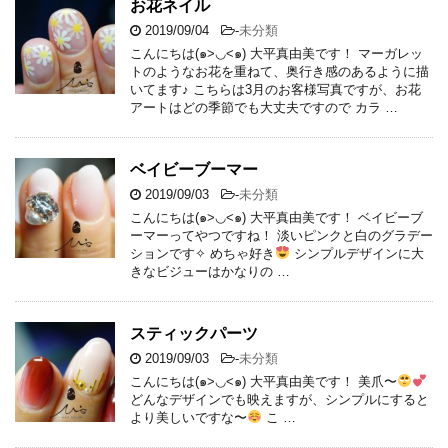
お花ネイル
2019/09/04
-
未分類
こんにちは(๑>◡<๑) 大平真由美です！ マーガレッ
トのようなお花を重ねて、奥行き感のあるように描
いてます♪ こちらは3月のお客様写真ですが、お花
アートはどの季節でも大丈夫ですので カラ …
ベイビーブーマー
2019/09/03
-
未分類
こんにちは(๑>◡<๑) 大平真由美です！ ベイビーブ
ーマーってやつですね！ 淡いピンクと白のグラデー
ションです✧ めちゃ好き
シンプルデザインに大
きなビジューはかなりの …
スティックパーツ
2019/09/03
-
未分類
こんにちは(๑>◡<๑) 大平真由美です！ 美爪〜
どんなデザインでも映えますが、シンプルにすると
より美しいですな〜
こ …