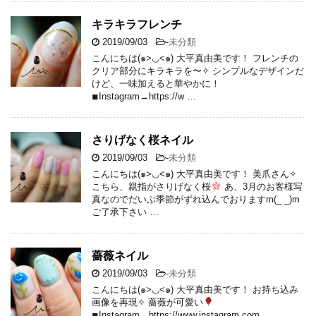
キラキラフレンチ
2019/09/03
-
未分類
こんにちは(๑>◡<๑) 大平真由美です！ フレンチの
クリア部分にキラキラを〜✧ シンプルなデザインだ
けど、一味加えると華やかに！
◾︎Instagram→https://w …
さりげなく桜ネイル
2019/09/03
-
未分類
こんにちは(๑>◡<๑) 大平真由美です！ 美爪さん✧
こちら、親指がさりげなく桜
あ、3月のお客様写
真なのでだいぶ季節がずれ込んでおりますm(_ _)m
ご了承下さい …
薔薇ネイル
2019/09/03
-
未分類
こんにちは(๑>◡<๑) 大平真由美です！ お持ち込み
画像を再現✧ 薔薇が可愛い
◾︎Instagram→https://www.instagram.com …