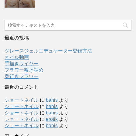
最近の投稿
グレースジェルエデュケーター登録方法
ネイル動画
手描きワイヤー
フラワー敷き詰め
奥行きフラワー
最近のコメント
ショートネイル
に
bahis
より
ショートネイル
に
bahis
より
ショートネイル
に
bahis
より
ショートネイル
に
erotik
より
ショートネイル
に
bahis
より