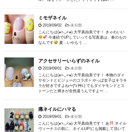
ミモザネイル
2019/09/02
-
未分類
こんにちは(๑>◡<๑) 大平真由美です！ きゃわいい
今連続でUPしていってる写真達は、春のもの
なんです
夏…いやもう …
アクセサリーいらずのネイル
2019/09/01
-
未分類
こんにちは(๑>◡<๑) 大平真由美です！ 本物のダイ
ヤモンドとビジューのコラボ✧ やっぱ女子はキラキ
ラが好きですよね〜(*≧艸≦) でもダイヤモンドとス
トーンだと輝きが全然違うんですよ〜 …
痛ネイルにハマる
2019/09/01
-
未分類
こんにちは(๑>◡<๑) 大平真由美です！ あ
ネイル
ヴィーナスの前に、ネイルUP!にも掲載して頂いて