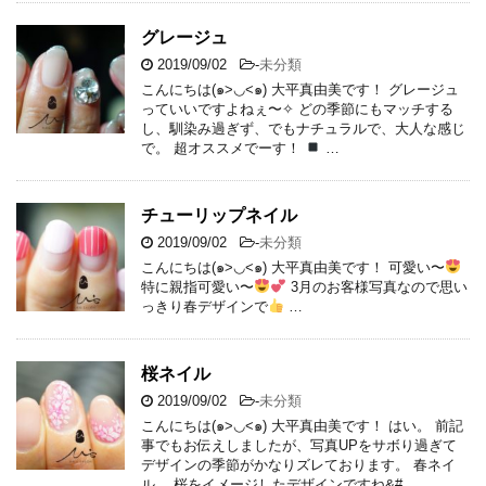
グレージュ
2019/09/02
-
未分類
こんにちは(๑>◡<๑) 大平真由美です！ グレージュ
っていいですよねぇ〜✧ どの季節にもマッチする
し、馴染み過ぎず、でもナチュラルで、大人な感じ
で。 超オススメでーす！
…
チューリップネイル
2019/09/02
-
未分類
こんにちは(๑>◡<๑) 大平真由美です！ 可愛い〜
特に親指可愛い〜
3月のお客様写真なので思い
っきり春デザインで
…
桜ネイル
2019/09/02
-
未分類
こんにちは(๑>◡<๑) 大平真由美です！ はい。 前記
事でもお伝えしましたが、写真UPをサボり過ぎて
デザインの季節がかなりズレております。 春ネイ
ル。 桜をイメージしたデザインですね&# …