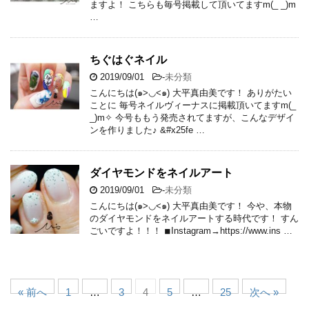
ますよ！ こちらも毎号掲載して頂いてますm(_ _)m
…
ちぐはぐネイル
2019/09/01
-
未分類
こんにちは(๑>◡<๑) 大平真由美です！ ありがたい
ことに 毎号ネイルヴィーナスに掲載頂いてますm(_
_)m✧ 今号ももう発売されてますが、こんなデザイ
ンを作りました♪ &#x25fe …
ダイヤモンドをネイルアート
2019/09/01
-
未分類
こんにちは(๑>◡<๑) 大平真由美です！ 今や、本物
のダイヤモンドをネイルアートする時代です！ すん
ごいですよ！！！ ◾︎Instagram→https://www.ins …
« 前へ
1
…
3
4
5
…
25
次へ »