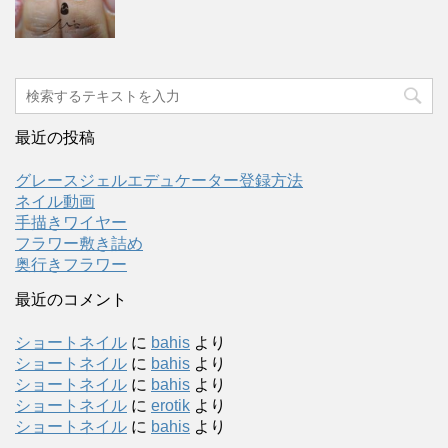
最近の投稿
グレースジェルエデュケーター登録方法
ネイル動画
手描きワイヤー
フラワー敷き詰め
奥行きフラワー
最近のコメント
ショートネイル
に
bahis
より
ショートネイル
に
bahis
より
ショートネイル
に
bahis
より
ショートネイル
に
erotik
より
ショートネイル
に
bahis
より