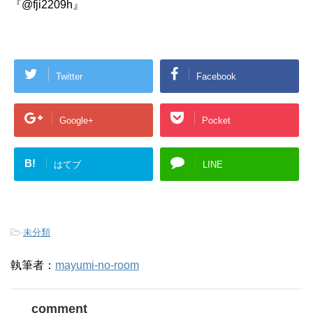
『@fji2209h』
Twitter
Facebook
Google+
Pocket
B!
はてブ
LINE
-
未分類
執筆者：
mayumi-no-room
comment