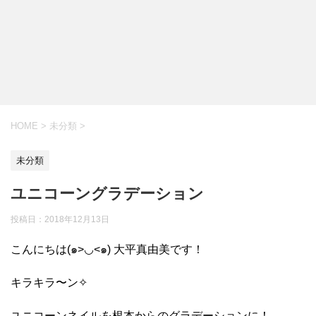
HOME
>
未分類
>
未分類
ユニコーングラデーション
投稿日：
2018年12月13日
こんにちは(๑>◡<๑) 大平真由美です！
キラキラ〜ン✧
ユニコーンネイルを根本からのグラデーションに！