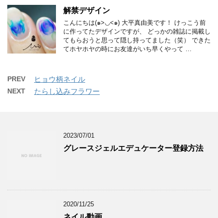
解禁デザイン
こんにちは(๑>◡<๑) 大平真由美です！ けっこう前
に作ってたデザインですが、 どっかの雑誌に掲載し
てもらおうと思って隠し持ってました（笑） できた
てホヤホヤの時にお友達がいち早くやって …
PREV
ヒョウ柄ネイル
NEXT
たらし込みフラワー
2023/07/01
グレースジェルエデュケーター登録方法
2020/11/25
ネイル動画