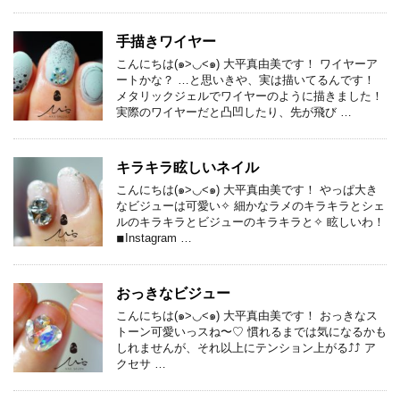
手描きワイヤー
こんにちは(๑>◡<๑) 大平真由美です！ ワイヤーア
ートかな？ …と思いきや、実は描いてるんです！
メタリックジェルでワイヤーのように描きました！
実際のワイヤーだと凸凹したり、先が飛び …
キラキラ眩しいネイル
こんにちは(๑>◡<๑) 大平真由美です！ やっぱ大き
なビジューは可愛い✧ 細かなラメのキラキラとシェ
ルのキラキラとビジューのキラキラと✧ 眩しいわ！
◾︎Instagram …
おっきなビジュー
こんにちは(๑>◡<๑) 大平真由美です！ おっきなス
トーン可愛いっスね〜♡ 慣れるまでは気になるかも
しれませんが、それ以上にテンション上がる⤴︎⤴︎ ア
クセサ …