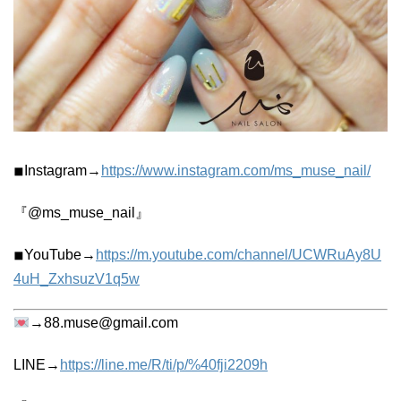
◾︎Instagram→
https://www.instagram.com/ms_muse_nail/
『@ms_muse_nail』
◾︎YouTube→
https://m.youtube.com/channel/UCWRuAy8U
4uH_ZxhsuzV1q5w
→88.muse@gmail.com
LINE→
https://line.me/R/ti/p/%40fji2209h