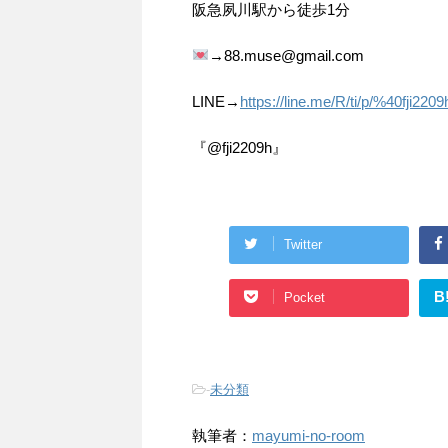
阪急夙川駅から徒歩1分
→88.muse@gmail.com
LINE→
https://line.me/R/ti/p/%40fji2209
『@fji2209h』
Twitter
B
Pocket
-
未分類
執筆者：
mayumi-no-room