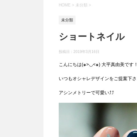
HOME
>
未分類
>
未分類
ショートネイル
投稿日：
2019年3月16日
こんにちは(๑>◡<๑) 大平真由美です
いつもオシャレデザインをご提案下さ
アシンメトリーで可愛い⤴︎⤴︎