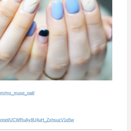
com/ms_muse_nail/
/channel/UCWRuAy8U4uH_ZxhsuzV1q5w