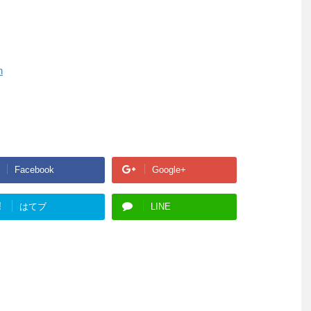
h
Facebook
Google+
!
はてブ
LINE