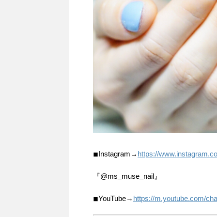
◾︎Instagram→
https://www.instagram.
『@ms_muse_nail』
◾︎YouTube→
https://m.youtube.com