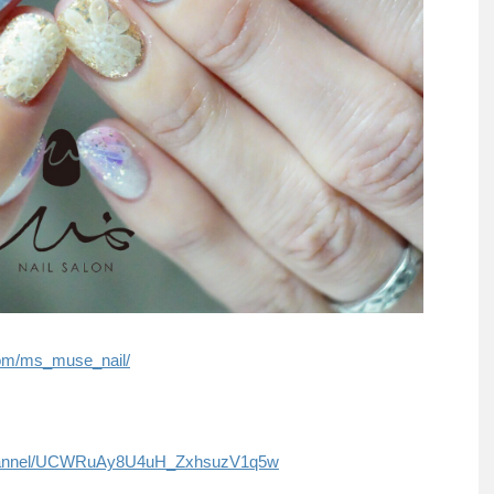
com/ms_muse_nail/
/channel/UCWRuAy8U4uH_ZxhsuzV1q5w