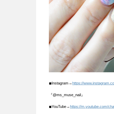
◾︎Instagram→
https://www.instagram.
『@ms_muse_nail』
◾︎YouTube→
https://m.youtube.com