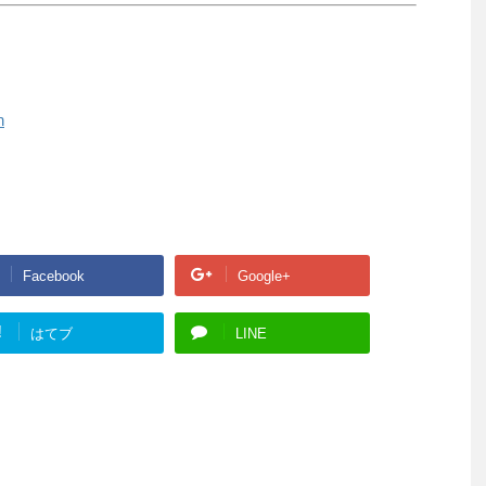
h
Facebook
Google+
!
はてブ
LINE