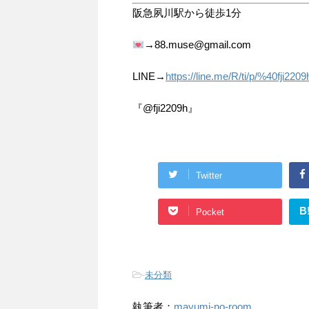
阪急夙川駅から徒歩1分
→88.muse@gmail.com
LINE→
https://line.me/R/ti/p/%40fji2209
『@fji2209h』
Twitter
B
Pocket
-
未分類
執筆者：
mayumi-no-room