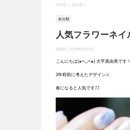
HOME
>
未分類
>
未分類
人気フラワーネイ
投稿日：
2019年3月18日
こんにちは(๑>◡<๑) 大平真由美です
3年程前に考えたデザイン♫
春になると人気です⤴︎⤴︎