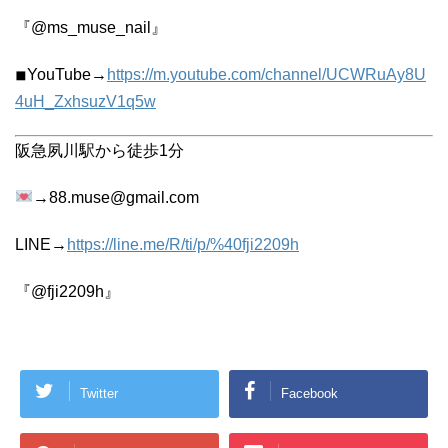
『@ms_muse_nail』
◾︎YouTube→
https://m.youtube.com/channel/UCWRuAy8U
4uH_ZxhsuzV1q5w
阪急夙川駅から徒歩1分
→88.muse@gmail.com
LINE→
https://line.me/R/ti/p/%40fji2209h
『@fji2209h』
Twitter
Facebook