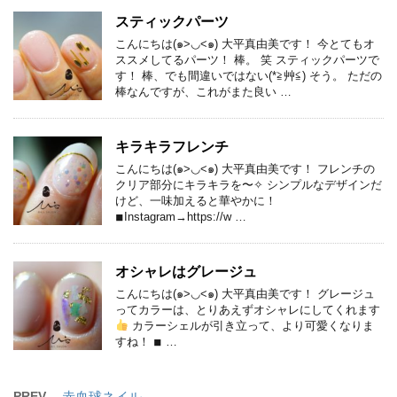
スティックパーツ
こんにちは(๑>◡<๑) 大平真由美です！ 今とてもオ
ススメしてるパーツ！ 棒。 笑 スティックパーツで
す！ 棒、でも間違いではない(*≧艸≦) そう。 ただの
棒なんですが、これがまた良い …
キラキラフレンチ
こんにちは(๑>◡<๑) 大平真由美です！ フレンチの
クリア部分にキラキラを〜✧ シンプルなデザインだ
けど、一味加えると華やかに！
◾︎Instagram→https://w …
オシャレはグレージュ
こんにちは(๑>◡<๑) 大平真由美です！ グレージュ
ってカラーは、とりあえずオシャレにしてくれます
カラーシェルが引き立って、より可愛くなりま
すね！ ◾︎ …
PREV
赤血球ネイル