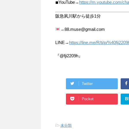
◾︎YouTube→
https://m.youtube.com
阪急夙川駅から徒歩1分
→88.muse@gmail.com
LINE→
https://line.me/R/ti/p/%40fji2209
『@fji2209h』
Twitter
B
Pocket
-
未分類