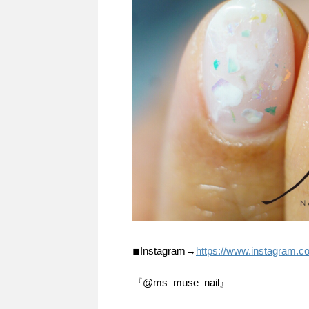
◾︎Instagram→
https://www.instagram.
『@ms_muse_nail』