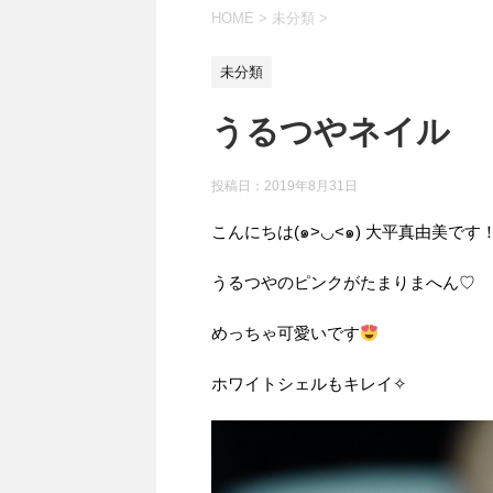
HOME
>
未分類
>
未分類
うるつやネイル
投稿日：
2019年8月31日
こんにちは(๑>◡<๑) 大平真由美です
うるつやのピンクがたまりまへん♡
めっちゃ可愛いです
ホワイトシェルもキレイ✧