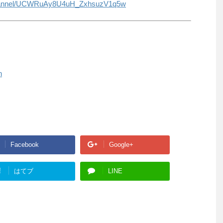
/channel/UCWRuAy8U4uH_ZxhsuzV1q5w
h
Facebook
Google+
!
はてブ
LINE