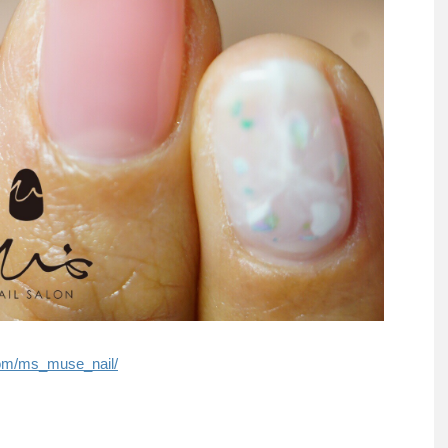
com/ms_muse_nail/